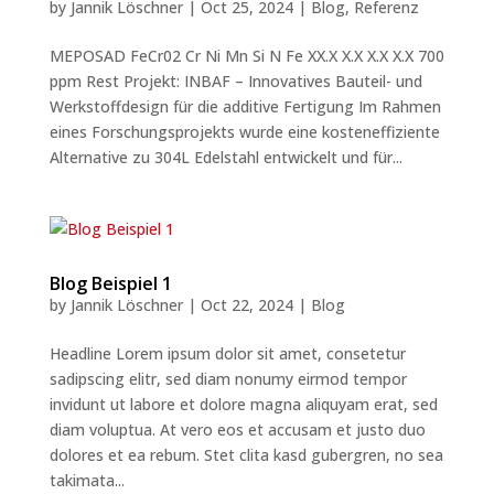
by
Jannik Löschner
|
Oct 25, 2024
|
Blog
,
Referenz
MEPOSAD FeCr02 Cr Ni Mn Si N Fe XX.X X.X X.X X.X 700
ppm Rest Projekt: INBAF – Innovatives Bauteil- und
Werkstoffdesign für die additive Fertigung Im Rahmen
eines Forschungsprojekts wurde eine kosteneffiziente
Alternative zu 304L Edelstahl entwickelt und für...
Blog Beispiel 1
by
Jannik Löschner
|
Oct 22, 2024
|
Blog
Headline Lorem ipsum dolor sit amet, consetetur
sadipscing elitr, sed diam nonumy eirmod tempor
invidunt ut labore et dolore magna aliquyam erat, sed
diam voluptua. At vero eos et accusam et justo duo
dolores et ea rebum. Stet clita kasd gubergren, no sea
takimata...