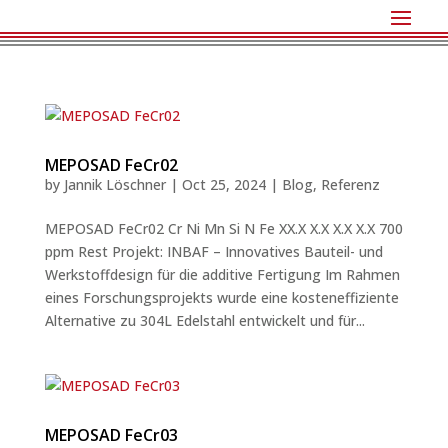
MEPOSAD FeCr02
by
Jannik Löschner
|
Oct 25, 2024
|
Blog
,
Referenz
MEPOSAD FeCr02 Cr Ni Mn Si N Fe XX.X X.X X.X X.X 700
ppm Rest Projekt: INBAF – Innovatives Bauteil- und
Werkstoffdesign für die additive Fertigung Im Rahmen
eines Forschungsprojekts wurde eine kosteneffiziente
Alternative zu 304L Edelstahl entwickelt und für...
MEPOSAD FeCr03