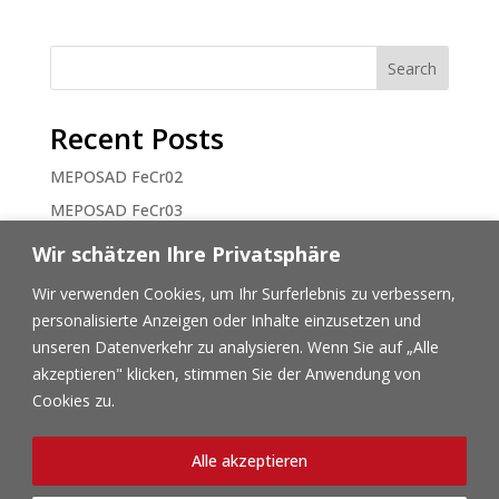
Search
Recent Posts
MEPOSAD FeCr02
MEPOSAD FeCr03
Blog Beispiel 1
Wir schätzen Ihre Privatsphäre
Wir verwenden Cookies, um Ihr Surferlebnis zu verbessern,
Recent Comments
personalisierte Anzeigen oder Inhalte einzusetzen und
No comments to show.
unseren Datenverkehr zu analysieren. Wenn Sie auf „Alle
akzeptieren" klicken, stimmen Sie der Anwendung von
Cookies zu.
Alle akzeptieren
MTS Metal Powder GmbH & Co. KG
•
Schulstr. 41
•